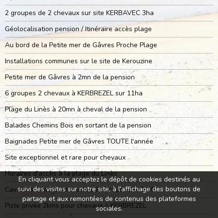
2 groupes de 2 chevaux sur site KERBAVEC 3ha
Géolocalisation pension / Itinéraire accès plage
Au bord de la Petite mer de Gâvres Proche Plage
Installations communes sur le site de Kerouzine
Petite mer de Gâvres à 2mn de la pension
6 groupes 2 chevaux à KERBREZEL sur 11ha
Plage du Linès à 20mn à cheval de la pension
Balades Chemins Bois en sortant de la pension
Baignades Petite mer de Gâvres TOUTE l'année
Site exceptionnel et rare pour chevaux
Horaires d'accès à la plage du Linès
En cliquant vous acceptez le dépôt de cookies destinés au
suivi des visites sur notre site, à l'affichage des boutons de
Cavaliers ramassent crottins à Kerouzine + Dreff
partage et aux remontées de contenus des plateformes
Piste privée 2kms pour chevaux à KERBREZEL
sociales.