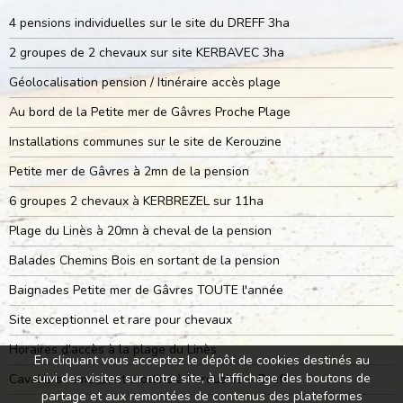
4 pensions individuelles sur le site du DREFF 3ha
2 groupes de 2 chevaux sur site KERBAVEC 3ha
Géolocalisation pension / Itinéraire accès plage
Au bord de la Petite mer de Gâvres Proche Plage
Installations communes sur le site de Kerouzine
Petite mer de Gâvres à 2mn de la pension
6 groupes 2 chevaux à KERBREZEL sur 11ha
Plage du Linès à 20mn à cheval de la pension
Balades Chemins Bois en sortant de la pension
Baignades Petite mer de Gâvres TOUTE l'année
Site exceptionnel et rare pour chevaux
Horaires d'accès à la plage du Linès
En cliquant vous acceptez le dépôt de cookies destinés au
suivi des visites sur notre site, à l'affichage des boutons de
Cavaliers ramassent crottins à Kerouzine + Dreff
partage et aux remontées de contenus des plateformes