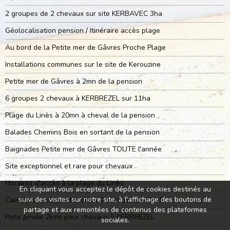
2 groupes de 2 chevaux sur site KERBAVEC 3ha
Géolocalisation pension / Itinéraire accès plage
Au bord de la Petite mer de Gâvres Proche Plage
Installations communes sur le site de Kerouzine
Petite mer de Gâvres à 2mn de la pension
6 groupes 2 chevaux à KERBREZEL sur 11ha
Plage du Linès à 20mn à cheval de la pension
Balades Chemins Bois en sortant de la pension
Baignades Petite mer de Gâvres TOUTE l'année
Site exceptionnel et rare pour chevaux
Horaires d'accès à la plage du Linès
En cliquant vous acceptez le dépôt de cookies destinés au
suivi des visites sur notre site, à l'affichage des boutons de
Cavaliers ramassent crottins à Kerouzine + Dreff
partage et aux remontées de contenus des plateformes
Piste privée 2kms pour chevaux à KERBREZEL
sociales.